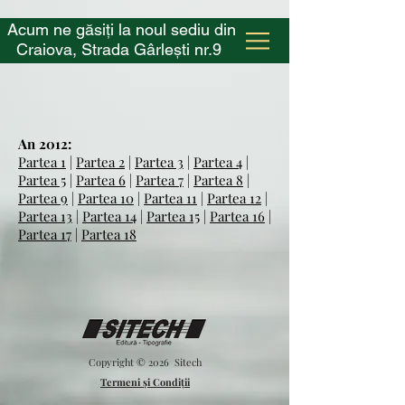
Acum ne găsiți la noul sediu din
Craiova,
Strada Gârlești nr.9
An 2012:
Partea 1
|
Partea 2
|
Partea 3
|
Partea 4
|
Partea 5
|
Partea 6
|
Partea 7
|
Partea 8
|
Partea 9
|
Partea 10
|
Partea 11
|
Partea 12
|
Partea 13
|
Partea 14
|
Partea 15
|
Partea 16
|
Partea 17
|
Partea 18
Copyright © 2026
Sitech
Termeni și Condiții