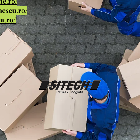
ne.ro/
nescu.ro/
in.ro/