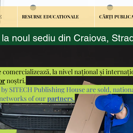
E
RESURSE EDUCATIONALE
CĂRȚI PUBLIC
 la noul sediu din Craiova,
Strad
e comercializează, la nivel național și internați
or
noștri.
 by SITECH Publishing House are sold, nationa
 networks of our
partners.