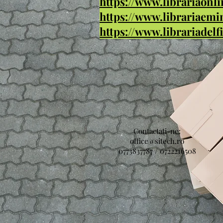
https://www.librariaonli
https://www.librariaemi
https://www.librariadelf
Contactați-ne:
office@sitech.ro
0773837787 / 0722216508