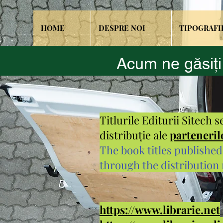
HOME
DESPRE NOI
TIPOGRAFI
Acum ne găsiți
Titlurile Editurii Sitech s
distribuție ale
parteneril
The book titles published
through the distribution
https://www.librarie.net