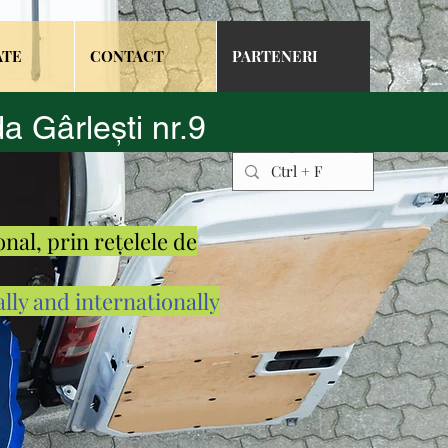
ATE
CONTACT
PARTENERI
a Gârlești nr.9
onal, prin rețelele de
lly and internationally