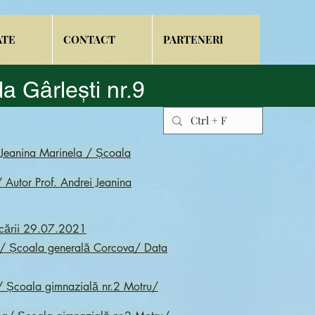
ATE
CONTACT
PARTENERI
a Gârlești nr.9
i Jeanina Marinela / Școala
 / Autor Prof. Andrei Jeanina
icării 29.07.2021
șe/ Școala generală Corcova/ Data
ea/ Școala gimnazială nr.2 Motru/