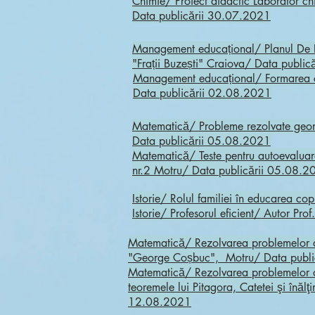
Chimie/ Proiect didactic Laborator ch
Data publicării 30.07.2021
Management educațional/ Planul De De
"Frații Buzești" Craiova/ Data publi
Management educațional/ Formarea co
Data publicării 02.08.2021
Matematică/ Probleme rezolvate geome
Data publicării 05.08.2021
Matematică/ Teste pentru autoevaluar
nr.2 Motru/ Data publicării 05.08.2
Istorie/ Rolul familiei în educarea c
Istorie/ Profesorul eficient/ Autor P
Matematică/ Rezolvarea problemelor de
"George Coșbuc", Motru/ Data publi
Matematică/ Rezolvarea problemelor de 
teoremele lui Pitagora, Catetei şi înă
12.08.2021