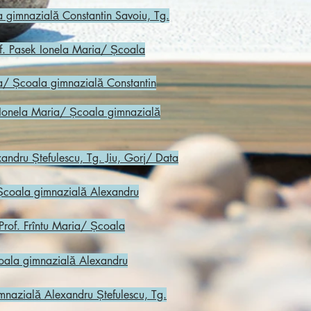
gimnazială Constantin Savoiu, Tg.
 Pasek Ionela Maria/ Școala
a/ Școala gimnazială Constantin
k Ionela Maria/ Școala gimnazială
andru Ștefulescu, Tg. Jiu, Gorj/ Data
coala gimnazială Alexandru
f. Frîntu Maria/ Școala
ala gimnazială Alexandru
nazială Alexandru Ștefulescu, Tg.