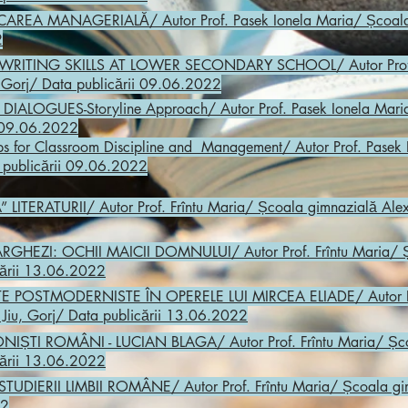
ICAREA MANAGERIALĂ/ Autor Prof. Pasek Ionela Maria/ Școala 
2
ING WRITING SKILLS AT LOWER SECONDARY SCHOOL/ Autor Prof.
, Gorj/ Data publicării 09.06.2022
E DIALOGUES-Storyline Approach/ Autor Prof. Pasek Ionela Mari
i 09.06.2022
Tips for Classroom Discipline and Management/ Autor Prof. Pase
a publicării 09.06.2022
 LITERATURII/ Autor Prof. Frîntu Maria/ Școala gimnazială Alex
GHEZI: OCHII MAICII DOMNULUI/ Autor Prof. Frîntu Maria/ Ș
icării 13.06.2022
E POSTMODERNISTE ÎN OPERELE LUI MIRCEA ELIADE/ Autor Pro
 Jiu, Gorj/ Data publicării 13.06.2022
NIȘTI ROMÂNI - LUCIAN BLAGA/ Autor Prof. Frîntu Maria/ Șco
icării 13.06.2022
TUDIERII LIMBII ROMÂNE/ Autor Prof. Frîntu Maria/ Școala gim
22