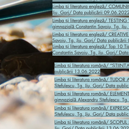
Limba și literatura engleză/ COMUN
Jiu, Gorj/ Data publicării 09.06.202
Limba și literatura engleză/ TEST
gimnazială Constantin Savoiu, Tg. Jiu
Limba și literatura engleză/ CREATIV
Savoiu, Tg. Jiu, Gorj/ Data publicări
Limba și literatura engleză/ Top 10 
Constantin Savoiu, Tg. Jiu, Gorj/ Dat
Limba și literatura română
/ “ȘTIINȚA”
publicării 13.06.2022
Limba și literatura română
/ TUDOR AR
Ștefulescu, Tg. Jiu, Gorj/ Data publ
Limba și literatura română
/ ELEMENT
gimnazială Alexandru Ștefulescu, Tg.
Limba și literatura română
/ EXPRESIO
Ștefulescu, Tg. Jiu, Gorj/ Data publ
Limba și literatura română
/ SCOPUL S
Jiu, Gorj/ Data publicării 13.06.20