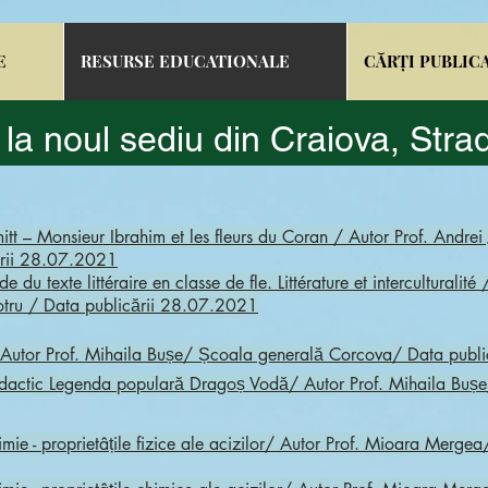
E
RESURSE EDUCATIONALE
CĂRȚI PUBLIC
 la noul sediu din Craiova,
Strad
tt – Monsieur Ibrahim et les fleurs du Coran / Autor Prof. Andre
ării 28.07.2021
du texte littéraire en classe de fle. Littérature et interculturalité
otru / Data publicării 28.07.2021
/ Autor Prof. Mihaila Bușe/ Școala generală Corcova/ Data publ
 didactic Legenda populară Dragoș Vodă/ Autor Prof. Mihaila Bu
imie - proprietâțile fizice ale acizilor/ Autor Prof. Mioara Merg