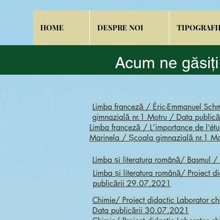
HOME
DESPRE NOI
TIPOGRAFI
Acum ne găsiți
Limba franceză / Éric-Emmanuel Schmi
gimnazială nr.1 Motru / Data public
Limba franceză / L՚importance de l’étude 
Marinela / Școala gimnazială nr.1 M
Limba și literatura română/ Basmul 
Limba și literatura română/ Proiect
publicării 29.07.2021
Chimie/ Proiect didactic Laborator ch
Data publicării 30.07.2021