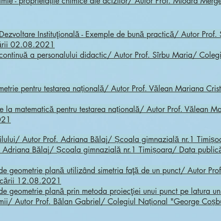
imie - proprietâțile chimice ale acizilor/ Autor Prof. Mioara Me
zvoltare Instituţională - Exemple de bună practică/ Autor Prof.
cării 02.08.2021
ntinuă a personalului didactic/ Autor Prof. Sîrbu Maria/
Colegi
trie pentru testarea națională/ Autor Prof. Vălean Mariana Cris
e la matematică pentru testarea națională/ Autor Prof. Vălean M
021
opilului/ Autor Prof. Adriana Bălaj/ Școala gimnazială nr.1 Timi
rof. Adriana Bălaj/ Școala gimnazială nr.1 Timișoara/ Data publi
 geometrie plană utilizând simetria faţă de un punct/ Autor Pro
cării 12.08.2021
geometrie plană prin metoda proiecţiei unui punct pe latura unui
lţimii/ Autor Prof. Bălan Gabriel/ Colegiul Național "George Coș