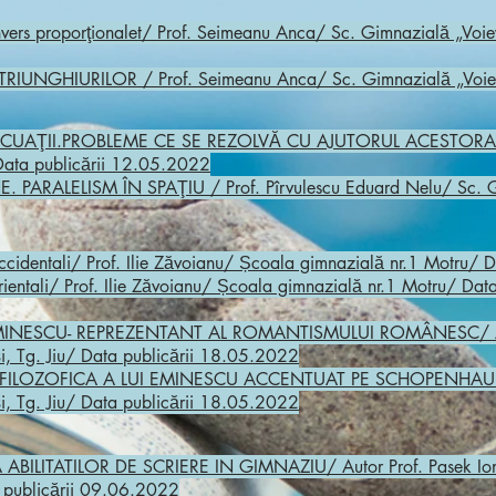
vers proporţionalet/ Prof. Seimeanu Anca/ Sc. Gimnazială „Voievo
NGHIURILOR / Prof. Seimeanu Anca/ Sc. Gimnazială „Voievod 
E ECUAŢII.PROBLEME CE SE REZOLVĂ CU AJUTORUL ACESTORA
 Data publicării 12.05.2022
PARALELISM ÎN SPAŢIU / Prof. Pîrvulescu Eduard Nelu/ Sc. Gim
ccidentali/ Prof. Ilie Zăvoianu/ Școala gimnazială nr.1 Motru/
rientali/ Prof. Ilie Zăvoianu/ Școala gimnazială nr.1 Motru/ Da
I EMINESCU- REPREZENTANT AL ROMANTISMULUI ROMÂNESC/ Au
i, Tg. Jiu/ Data publicării 18.05.2022
URA FILOZOFICA A LUI EMINESCU ACCENTUAT PE SCHOPENHAUER
i, Tg. Jiu/ Data publicării 18.05.2022
EA ABILITATILOR DE SCRIERE IN GIMNAZIU/ Autor Prof. Pasek Io
a publicării 09.06.2022