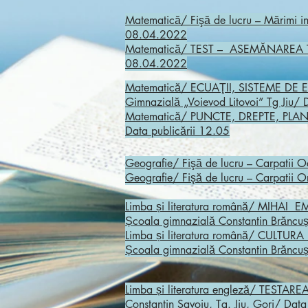
Matematică/ Fişă de lucru – Mărimi in
08.04.2022
Matematică/ TEST – ASEMĂNAREA TRIU
08.04.2022
Matematică/ ECUAŢII, SISTEME D
Gimnazială „Voievod Litovoi” Tg Jiu/
Matematică/ PUNCTE, DREPTE, PLANE. 
Data publicării 12.05
Geografie/ Fişă de lucru – Carpatii O
Geografie/ Fişă de lucru – Carpatii O
Limba și literatura română/ MIHA
Școala gimnazială Constantin Brăncuș
Limba și literatura română/ CULT
Școala gimnazială Constantin Brăncuș
Limba și literatura engleză/ TESTAR
Constantin Savoiu, Tg. Jiu, Gorj/ Dat