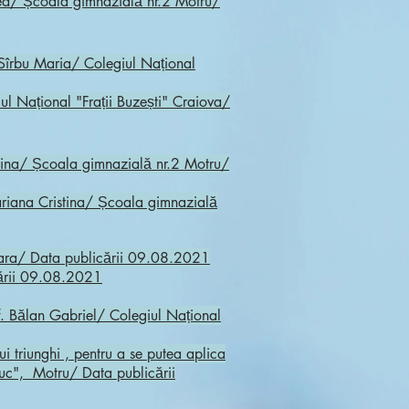
rgea/ Școala gimnazială nr.2 Motru/
 Sîrbu Maria/ Colegiul Național
ul Național "Frații Buzești"
Craiova
/
tina/
Școala gimnazială nr.2 Motru/
ariana Cristina/ Școala gimnazială
șoara/ Data publicării 09.08.2021
cării 09.08.2021
f. Bălan Gabriel/ Colegiul Național
 triunghi , pentru a se putea aplica
buc", Motru/ Data publicării